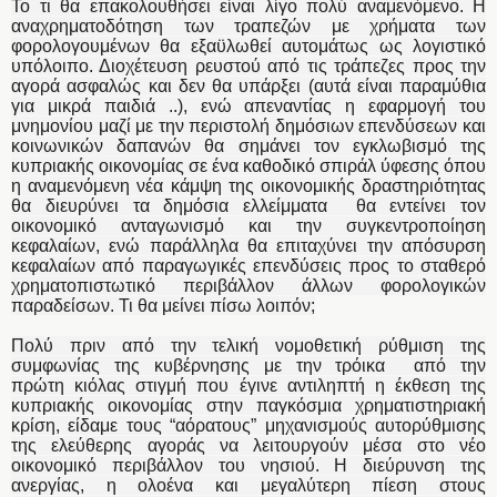
Το τι θα επακολουθήσει είναι λίγο πολύ αναμενόμενο. Η
αναχρηματοδότηση των τραπεζών με χρήματα των
φορολογουμένων θα εξαϋλωθεί αυτομάτως ως λογιστικό
υπόλοιπο. Διοχέτευση ρευστού από τις τράπεζες προς την
αγορά ασφαλώς και δεν θα υπάρξει (αυτά είναι παραμύθια
για μικρά παιδιά ..), ενώ απεναντίας η εφαρμογή του
μνημονίου μαζί με την περιστολή δημόσιων επενδύσεων και
κοινωνικών δαπανών θα σημάνει τον εγκλωβισμό της
κυπριακής οικονομίας σε ένα καθοδικό σπιράλ ύφεσης όπου
η αναμενόμενη νέα κάμψη της οικονομικής δραστηριότητας
θα διευρύνει τα δημόσια ελλείμματα θα εντείνει τον
οικονομικό ανταγωνισμό και την συγκεντροποίηση
κεφαλαίων, ενώ παράλληλα θα επιταχύνει την απόσυρση
κεφαλαίων από παραγωγικές επενδύσεις προς το σταθερό
χρηματοπιστωτικό περιβάλλον άλλων φορολογικών
παραδείσων. Τι θα μείνει πίσω λοιπόν;
Πολύ πριν από την τελική νομοθετική ρύθμιση της
συμφωνίας της κυβέρνησης με την τρόικα από την
πρώτη κιόλας στιγμή που έγινε αντιληπτή η έκθεση της
κυπριακής οικονομίας στην παγκόσμια χρηματιστηριακή
κρίση, είδαμε τους “αόρατους” μηχανισμούς αυτορύθμισης
της ελεύθερης αγοράς να λειτουργούν μέσα στο νέο
οικονομικό περιβάλλον του νησιού. Η διεύρυνση της
ανεργίας, η ολοένα και μεγαλύτερη πίεση στους