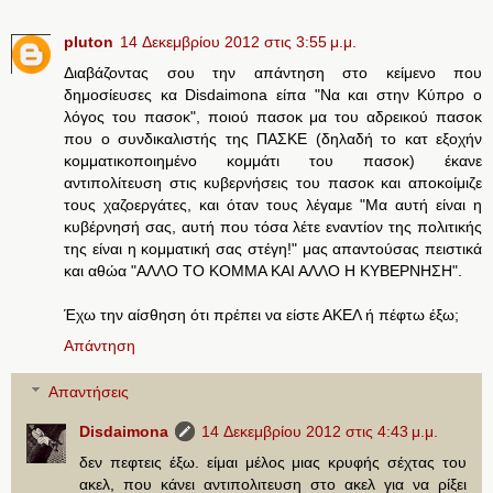
pluton
14 Δεκεμβρίου 2012 στις 3:55 μ.μ.
Διαβάζοντας σου την απάντηση στο κείμενο που
δημοσίευσες κα Disdaimona είπα "Να και στην Κύπρο ο
λόγος του πασοκ", ποιού πασοκ μα του αδρεικού πασοκ
που ο συνδικαλιστής της ΠΑΣΚΕ (δηλαδή το κατ εξοχήν
κομματικοποιημένο κομμάτι του πασοκ) έκανε
αντιπολίτευση στις κυβερνήσεις του πασοκ και αποκοίμιζε
τους χαζοεργάτες, και όταν τους λέγαμε "Μα αυτή είναι η
κυβέρνησή σας, αυτή που τόσα λέτε εναντίον της πολιτικής
της είναι η κομματική σας στέγη!" μας απαντούσας πειστικά
και αθώα "ΑΛΛΟ ΤΟ ΚΟΜΜΑ ΚΑΙ ΑΛΛΟ Η ΚΥΒΕΡΝΗΣΗ".
Έχω την αίσθηση ότι πρέπει να είστε ΑΚΕΛ ή πέφτω έξω;
Απάντηση
Απαντήσεις
Disdaimona
14 Δεκεμβρίου 2012 στις 4:43 μ.μ.
δεν πεφτεις έξω. είμαι μέλος μιας κρυφής σέχτας του
ακελ, που κάνει αντιπολιτευση στο ακελ για να ρίξει