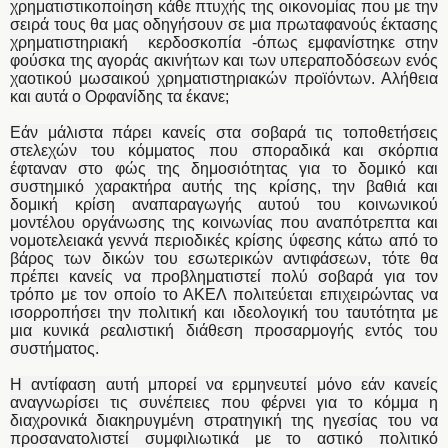
χρηματιστικοποίηση κάθε πτυχής της οικονομίας που με την
σειρά τους θα μας οδηγήσουν σε μια πρωταφανούς έκτασης
χρηματιστηριακή κερδοσκοπία -όπως εμφανίστηκε στην
φούσκα της αγοράς ακινήτων και των υπεραποδόσεων ενός
χαοτικού μωσαικού χρηματιστηριακών προϊόντων. Αλήθεια
και αυτά ο Ορφανίδης τα έκανε;
Εάν μάλιστα πάρει κανείς στα σοβαρά τις τοποθετήσεις
στελεχών του κόμματος που σποραδικά και σκόρπια
έφταναν στο φώς της δημοσιότητας για το δομικό και
συστημικό χαρακτήρα αυτής της κρίσης, την βαθιά και
δομική κρίση αναπαραγωγής αυτού του κοινωνικού
μοντέλου οργάνωσης της κοινωνίας που αναπότρεπτα και
νομοτελειακά γεννά περιοδικές κρίσης ύφεσης κάτω από το
βάρος των δικών του εσωτερικών αντιφάσεων, τότε θα
πρέπει κανείς να προβληματιστεί πολύ σοβαρά για τον
τρόπο με τον οποίο το ΑΚΕΛ πολιτεύεται επιχειρώντας να
ισορροπήσει την πολιτική και ιδεολογική του ταυτότητα με
μια κυνικά ρεαλιστική διάθεση προσαρμογής εντός του
συστήματος.
Η αντίφαση αυτή μπορεί να ερμηνευτεί μόνο εάν κανείς
αναγνωρίσει τις συνέπειες που φέρνει για το κόμμα η
διαχρονικά διακηρυγμένη στρατηγική της ηγεσίας του να
προσανατολιστεί συμφιλιωτικά με το αστικό πολιτικό