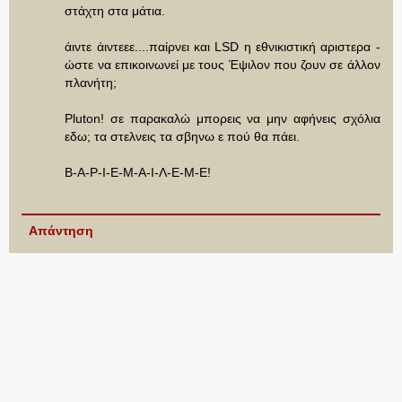
στάχτη στα μάτια.
άιντε άιντεεε....παίρνει και LSD η εθνικιστική αριστερα -
ώστε να επικοινωνεί με τους Έψιλον που ζουν σε άλλον
πλανήτη;
Pluton! σε παρακαλώ μπορεις να μην αφήνεις σχόλια
εδω; τα στελνεις τα σβηνω ε πού θα πάει.
Β-Α-Ρ-Ι-Ε-Μ-Α-Ι-Λ-Ε-Μ-Ε!
Απάντηση