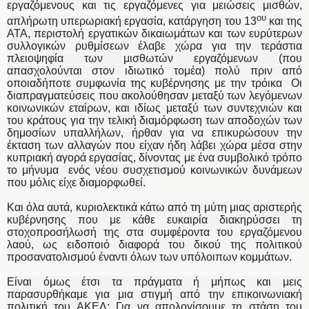
εργαζόμενους και τις εργαζόμενες για μειώσεις μισθών,
ου
απλήρωτη υπερωριακή εργασία, κατάργηση του 13
και της
ΑΤΑ, περιστολή εργατικών δικαιωμάτων και των ευρύτερων
συλλογικών ρυθμίσεων έλαβε χώρα για την τεράστια
πλειοψηφία των μισθωτών εργαζόμενων (που
απασχολούνται στον ιδιωτικό τομέα) πολύ πριν από
οποιαδήποτε συμφωνία της κυβέρνησης με την τρόικα Οι
διαπραγματεύσεις που ακολούθησαν μεταξύ των λεγόμενων
κοινωνικών εταίρων, και ιδίως μεταξύ των συντεχνιών και
του κράτους για την τελική διαμόρφωση των αποδοχών των
δημοσίων υπαλλήλων, ήρθαν για να επικυρώσουν την
έκταση των αλλαγών που είχαν ήδη λάβει χώρα μέσα στην
κυπριακή αγορά εργασίας, δίνοντας με ένα συμβολικό τρόπο
το μήνυμα ενός νέου συσχετισμού κοινωνικών δυνάμεων
που μόλις είχε διαμορφωθεί.
Και όλα αυτά, κυριολεκτικά κάτω από τη μύτη μιας αριστερής
κυβέρνησης που με κάθε ευκαιρία διακηρύσσει τη
στοχοπροσήλωσή της στα συμφέροντα του εργαζόμενου
λαού, ως ειδοποιό διαφορά του δικού της πολιτικού
προσανατολισμού έναντι όλων των υπόλοιπων κομμάτων.
Είναι όμως έτσι τα πράγματα ή μήπως και μεις
παρασυρθήκαμε για μια στιγμή από την επικοινωνιακή
πολιτική του ΑΚΕΛ; Για να απολογίσουμε τη στάση του