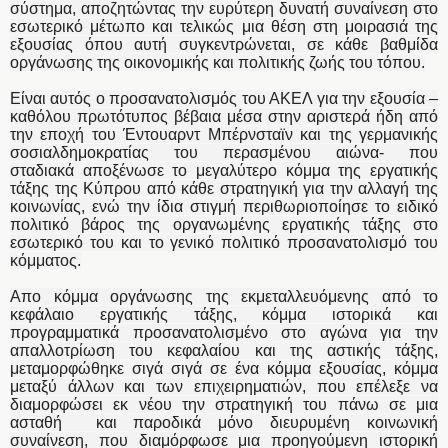
σύστημα, αποζητώντας την ευρύτερη δυνατή συναίνεση στο
εσωτερικό μέτωπο και τελικώς μια θέση στη μοιρασιά της
εξουσίας όπου αυτή συγκεντρώνεται, σε κάθε βαθμίδα
οργάνωσης της οικονομικής και πολιτικής ζωής του τόπου.
Είναι αυτός ο προσανατολισμός του ΑΚΕΛ για την εξουσία –
καθόλου πρωτότυπος βέβαια μέσα στην αριστερά ήδη από
την εποχή του Έντουαρντ Μπέρνσταϊν και της γερμανικής
σοσιαλδημοκρατίας του περασμένου αιώνα- που
σταδιακά αποξένωσε το μεγαλύτερο κόμμα της εργατικής
τάξης της Κύπρου από κάθε στρατηγική για την αλλαγή της
κοινωνίας, ενώ την ίδια στιγμή περιθωριοποίησε το ειδικό
πολιτικό βάρος της οργανωμένης εργατικής τάξης στο
εσωτερικό του και το γενικό πολιτικό προσανατολισμό του
κόμματος.
Απο κόμμα οργάνωσης της εκμεταλλευόμενης από το
κεφάλαιο εργατικής τάξης, κόμμα ιστορικά και
προγραμματικά προσανατολισμένο στο αγώνα για την
απαλλοτρίωση του κεφαλαίου και της αστικής τάξης,
μεταμορφώθηκε σιγά σιγά σε ένα κόμμα εξουσίας, κόμμα
μεταξύ άλλων και των επιχειρηματιών, που επέλεξε να
διαμορφώσει εκ νέου την στρατηγική του πάνω σε μια
ασταθή και παροδικά μόνο διευρυμένη κοινωνική
συναίνεση, που διαμόρφωσε μια προηγούμενη ιστορική