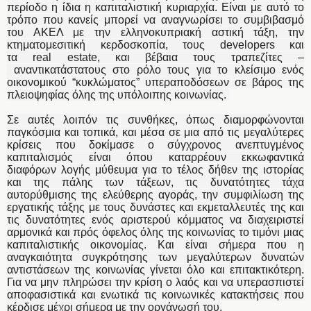
περίοδο η ίδια η καπιταλιστική κυριαρχία. Είναι με αυτό το
τρόπο που κανείς μπορεί να αναγνωρίσει το συμβιβασμό
του ΑΚΕΛ με την ελληνοκυπριακή αστική τάξη, την
κτηματομεσιτική κερδοσκοπία, τους developers και
τα
real
estate
, και βέβαια τους τραπεζίτες –
αναντικατάστατους στο ρόλο τους για το κλείσιμο ενός
οικονομικού “κυκλώματος” υπεραποδόσεων σε βάρος της
πλειοψηφίας όλης της υπόλοιπης κοινωνίας.
Σε αυτές λοιπόν τις συνθήκες, όπως διαμορφώνονται
παγκόσμια και τοπικά, και μέσα σε μια από τις μεγαλύτερες
κρίσεις που δοκίμασε ο σύγχρονος ανεπτυγμένος
καπιταλισμός είναι όπου καταρρέουν εκκωφαντικά
διαφόρων λογής μύθευμα για το τέλος δήθεν της ιστορίας
και της πάλης των τάξεων, τις δυνατότητες τάχα
αυτορύθμισης της ελεύθερης αγοράς, την συμφιλίωση της
εργατικής τάξης με τους δυνάστες και εκμεταλλευτές της και
τις δυνατότητες ενός αριστερού κόμματος να διαχειριστεί
αρμονικά και πρός όφελος όλης της κοινωνίας το τιμόνι μιας
καπιταλιστικής οικονομίας. Και είναι σήμερα που η
αναγκαιότητα συγκρότησης των μεγαλύτερων δυνατών
αντιστάσεων της κοινωνίας γίνεται όλο και επιτακτικότερη.
Για να μην πληρώσει την κρίση ο λαός και να υπερασπιστεί
αποφασιστικά και ενωτικά τις κοινωνικές κατακτήσεις που
κέρδισε μέχρι σήμερα με την οργάνωσή του.