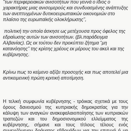
"των περιφερειακών ανισοτήτων που γεννά ο ίδιος ο
χαρακτήρας μιας ανισομερούς και συνδυασμένης ανάπτυξης
των ανεπτυγμένων δυτικοευρωπαικών οικονομιών στο
πλαίσιο της ευρωπαϊκής ολοκλήρωσης",
πολιτική την οποία άσκησε ως μετέχουσα προς όφελος της
εδραίωσης αυτών των ανισοτήτων. (βλ.παράδειγμα
Αλβανίας). Ως εκ τούτου δεν προκύπτει ζήτημα "μη
κατανόησης" της κρίσης χρέους εκ μέρους του ακελ και της
κυβέρνησης.
Κρίνω πως το κείμενο αξίζει προσοχής και πως αποτελεί μια
αντικειμενική πρώτη κριτική αποτίμηση.
Η τελική συμφωνία κυβέρνησης - τρόικας σχετικά με τους
όρους δανεισμού της κυπριακής δημοκρατίας για την
κάλυψη των αναγκών ανακεφαλαιοποίησης των κυπριακών
τραπεζών και του δημοσιονομικού ελλείμματος της
κυβέρνησης, σήμανε και τους τίτλους τέλους ενός
συνεχιζόμενου δράματος εβδομάδων για την επιτυχή ή μη