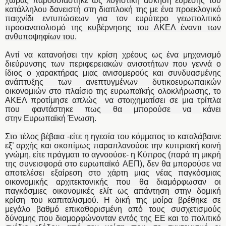
χώρας παρουσιάστηκε ως λογιστική άσκηση εύρεσης του
κατάλληλου δανειστή στη διαπλοκή της με ένα προεκλογικό
παιχνίδι εντυπώσεων για τον ευρύτερο γεωπολιτικό
προσανατολισμό της κυβέρνησης του ΑΚΕΛ έναντι των
ανθυποψηφίων του.
Αντί να κατανοήσει την κρίση χρέους ως ένα μηχανισμό
διεύρυνσης των περιφερειακών ανισοτήτων που γεννά ο
ίδιος ο χαρακτήρας μιας ανισομερούς και συνδυασμένης
ανάπτυξης των ανεπτυγμένων δυτικοευρωπαικών
οικονομιών στο πλαίσιο της ευρωπαϊκής ολοκλήρωσης, το
ΑΚΕΛ προτίμησε απλώς να στοιχηματίσει σε μια τρίπλα
που φαντάστηκε πως θα μπορούσε να κάνει
στην Ευρωπαϊκή Ένωση.
Στο τέλος βέβαια -είτε η ηγεσία του κόμματος το καταλάβαινε
εξ’ αρχής και σκοπίμως παραπλανούσε την κυπριακή κοινή
γνώμη, είτε πράγματι το αγνοούσε- η Κύπρος (παρά τη μικρή
της συνεισφορά στο ευρωπαϊκό ΑΕΠ), δεν θα μπορούσε να
αποτελέσει εξαίρεση στο χάρτη μιας νέας παγκόσμιας
οικονομικής αρχιτεκτονικής που θα διαμόρφωσαν οι
παγκόσμιες οικονομικές ελίτ ως απάντηση στην δομική
κρίση του καπιταλισμού. Η δική της μοίρα βρέθηκε σε
μεγάλο βαθμό επικαθορισμένη από τους συσχετισμούς
δύναμης που διαμορφώνονταν εντός της ΕΕ και το πολιτικό