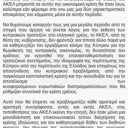
ΑΚΕΛ μπροστά σε αυτήν την οικονομική κρίση θα ήταν ίσως
καλύτερα εάν φέρναμε στο νου μας μια δύο χαρακτηριστικές
αποκρίσεις του κόμματος μέσα σε αυτήν περίοδο.
Να θυμίσουμε καταρχήν πως για μια μεγάλη περίοδο από τη
στιγμή που άρχισε να γίνεται λόγος για την έκθεση των
κυπριακών τραπεζών στο ελληνικό χρέος, το ΑΚΕΛ, από τη
θέση της κυβέρνησης, δεν φρόντιζε για τίποτα άλλο παρά για
να καθησυχάζει τον εργαζόμενο κόσμο της Κύπρου για την
θωράκιση της κυπριακής οικονομίας, τη δυνατότητα του
κράτους να εγγυηθεί την επανασταθεροποίηση του
τραπεζικού συστήματος, την ιδιομορφία της περίπτωσης της
Κύπρου από την περίπτωση της Ελλάδος (και επομένως την
αποσύνδεση του κυπριακού προβλήματος από την
παγκόσμια καπιταλιστική κρίση) και την αισιοδοξία του για το
αποτέλεσμα των
κυοφορούμενων ευρωπαϊκών διαπραγματεύσεων που θα
ρύθμιζαν συνολικά την κρίση χρέους.
Αυτό που θα έπρεπε να προβληματίζει κάθε αριστερό και
αριστερή συντρόφισσα, εντός και εκτός ΑΚΕΛ, στις
τοποθετήσεις του ΑΚΕΛ εκείνη την εποχή, δεν ήταν μόνο μια
μονοδιάστατη και επικοινωνιακού τύπου διαχείριση της
κρίσης (δηλώσεις για τον καθησυχασμό δήθεν των διεθνών
αγορών, την τόνωση της αυτοπεποίθησης της εγχώριας