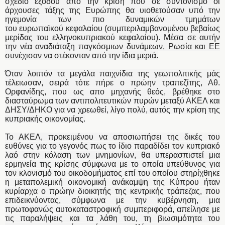
σχέδιο εξόδου από την κρίση που σε συντονισμό οι
άρχουσες τάξης της Ευρώπης θα υιοθετούσαν υπό την
ηγεμονία των πιο δυναμικών τμημάτων
του ευρωπαϊκού κεφαλαίου (συμπεριλαμβανομένου βεβαίως
μερίδας του ελληνοκυπριακού κεφαλαίου). Μέσα σε αυτήν
την νέα αναδιάταξη παγκόσμιων δυνάμεων, Ρωσία και ΕΕ
συνέχισαν να στέκονταν από την ίδια μεριά.
Όταν λοιπόν τα μεγάλα παιχνίδια της γεωπολιτικής μάς
τέλειωσαν, σειρά τότε πήρε ο πρώην τραπεζίτης, Αθ.
Ορφανίδης, που ως απο μηχανής θεός, βρέθηκε στο
διασταύρωμα των αντιπολιτευτικών πυρών μεταξύ ΑΚΕΛ και
ΔΗΣΥ/ΔΗΚΟ για να χρεωθεί, λίγο πολύ, αυτός την κρίση της
κυπριακής οικονομίας.
Το ΑΚΕΛ, προκειμένου να αποσιωπήσει της δικές του
ευθύνες για το γεγονός πως το ίδιο παραδίδει τον κυπριακό
λαό στην κόλαση των μνημονίων, θα υπερασπιστεί μια
ερμηνεία της κρίσης σύμφωνα με το οποία υπεύθυνος για
τον κλονισμό του οικοδομήματος επί του οποίου στηρίχθηκε
η μεταπολεμική οικονομική ανάκαμψη της Κύπρου ήταν
κυρίαρχα ο πρώην διοικητής της κεντρικής τράπεζας, που
επιδεικνύοντας, σύμφωνα με την κυβέρνηση, μια
πρωτοφανώς αυτοκαταστροφική συμπεριφορά, απείλησε με
τις παραλήψεις και τα λάθη του, τη βιωσιμότητα του