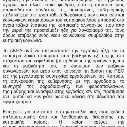
αγοράς και άλλα τέτοια φαιδρά), όσο η απουσία μιας
οποιασδήποτε σύνδεσης της ασκούμενης κυβερνητικής
πολιτικής με την προσπάθεια θωράκισης των εργατικών και
κοινωνικών κατακτήσεων του κυπριακού λαού μπροστά στα
άγρια ταξικά ένστικτα της κυπριακής ολιγαρχίας, που από
την μεριά της προετοίμαζε ήδη για λογαριασμό της, τους
όρους έπιβολής ενός νέου κοινωνικού συμβολαίου στην
κυπριακή κοινωνία.
Το ΑΚΕΛ αντί να υπερασπιστεί την εργατική τάξη και τα
ευρύτερα λαϊκά στρώματα που βρέθηκαν εξ’ αρχής στο
στόχαστρο του κεφαλαίου (με τη δύναμη της οργάνωσής του
και τη μαζικότητά του, τη δικτύωση των μαζικών
οργανώσεών του μέσα στην κοινωνία, τη δράση της ΠΕΟ
ως της μεγαλύτερης συντεχνίας εργαζομένων της Κύπρου,
τη σύγκρουση της κυβέρνησης με την εργοδοσία, το
κυνηγητό της φοροδιαφυγής, των φοροαπαλλαγών,
της μαύρης και ανασφάλιστης εργασίας κτλ κτλ) προτίμησε
αντ’ αυτού να κυνηγάει ρώσικα δάνεια στη θάλασσα του
εφησυχασμού.
Επέτρεψε για τον εαυτό του την ευκολία μιας τόσο χυδαία
απλουστευτικής όσο και λανθασμένης θεώρησης της
κυπριακής κρίσης. Η κρίση χρέους της