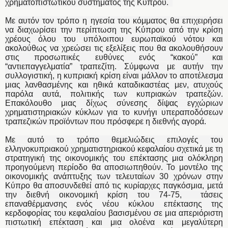
χρηματοπιστωτικού συστήματος της Κύπρου.
Με αυτόν τον τρόπο η ηγεσία του κόμματος θα επιχειρήσει
να διαχωρίσει την περίπτωση της Κύπρου από την κρίση
χρέους όλου του υπόλοιπου ευρωπαϊκού νότου και
ακολούθως να χρεώσει τις εξελίξεις που θα ακολουθήσουν
στις προσωπικές ευθύνες ενός “κακού” και
“αντιεπαγγελματία” τραπεζίτη.
Σύμφωνα με αυτήν την
συλλογιστική, η κυπριακή κρίση είναι μάλλον το αποτέλεσμα
μιας λανθασμένης και ηθικά καταδικαστέας μεν, ατυχούς
παρόλα αυτά, πολιτικής των κυπριακών τραπεζών.
Επακόλουθο μιας δίχως σύνεσης δίψας εγχώριων
χρηματιστηριακών κύκλων για το κυνήγι υπεραποδόσεων
τραπεζικών προϊόντων που πρόσφερε η διεθνής αγορά.
Με αυτό το τρόπο θεμελιώδεις επιλογές του
ελληνοκυπριακού χρηματιστηριακού κεφαλαίου σχετικά με τη
στρατηγική της οικονομικής του επέκτασης μια ολόκληρη
προηγούμενη περίοδο θα αποσιωπηθούν. Το μοντέλο της
οικονομικής ανάπτυξης των τελευταίων 30 χρόνων στην
Κύπρο θα αποσυνδεθεί από τις κυρίαρχες παγκόσμια, μετά
την διεθνή οικονομική κρίση του 74-75, τάσεις
επαναθέρμανσης ενός νέου κύκλου επέκτασης της
κερδοφορίας του κεφαλαίου βασισμένου σε μια απεριόριστη
πιστωτική επέκταση και μια ολοένα και μεγαλύτερη