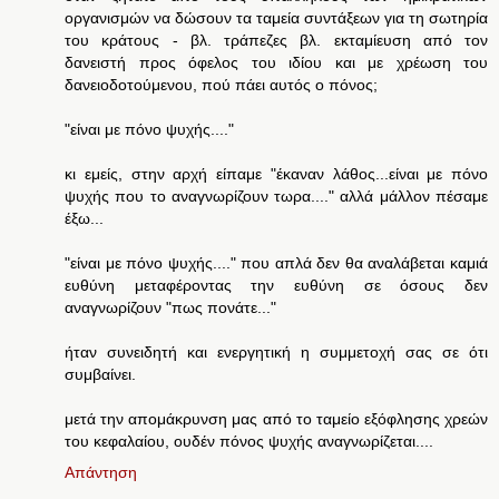
οργανισμών να δώσουν τα ταμεία συντάξεων για τη σωτηρία
του κράτους - βλ. τράπεζες βλ. εκταμίευση από τον
δανειστή προς όφελος του ιδίου και με χρέωση του
δανειοδοτούμενου, πού πάει αυτός ο πόνος;
"είναι με πόνο ψυχής...."
κι εμείς, στην αρχή είπαμε "έκαναν λάθος...είναι με πόνο
ψυχής που το αναγνωρίζουν τωρα...." αλλά μάλλον πέσαμε
έξω...
"είναι με πόνο ψυχής...." που απλά δεν θα αναλάβεται καμιά
ευθύνη μεταφέροντας την ευθύνη σε όσους δεν
αναγνωρίζουν "πως πονάτε..."
ήταν συνειδητή και ενεργητική η συμμετοχή σας σε ότι
συμβαίνει.
μετά την απομάκρυνση μας από το ταμείο εξόφλησης χρεών
του κεφαλαίου, ουδέν πόνος ψυχής αναγνωρίζεται....
Απάντηση